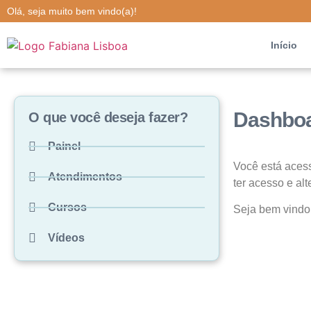
Olá, seja muito bem vindo(a)!
Início
Dashbo
O que você deseja fazer?
Painel
Você está aces
Atendimentos
ter acesso e al
Cursos
Seja bem vindo(
Vídeos