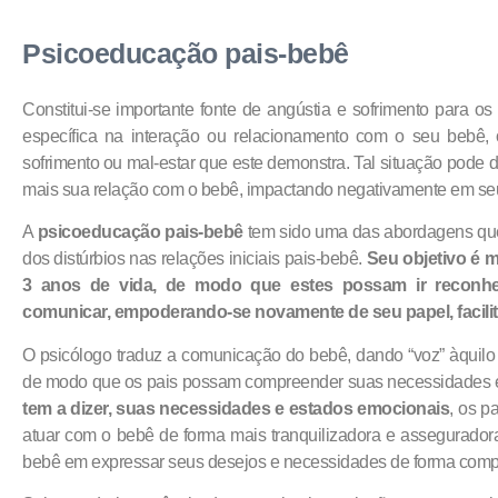
Psicoeducação pais-bebê
Constitui-se importante fonte de angústia e sofrimento para o
específica na interação ou relacionamento com o seu bebê,
sofrimento ou mal-estar que este demonstra. Tal situação pode 
mais sua relação com o bebê, impactando negativamente em se
A
psicoeducação pais-bebê
tem sido uma das abordagens que
dos distúrbios nas relações iniciais pais-bebê.
Seu objetivo é m
3 anos de vida, de modo que estes possam ir recon
comunicar, empoderando-se novamente de seu papel, facili
O psicólogo traduz a comunicação do bebê, dando “voz” àquilo 
de modo que os pais possam compreender suas necessidades e
tem a dizer, suas necessidades e estados emocionais
, os p
atuar com o bebê de forma mais tranquilizadora e asseguradora
bebê em expressar seus desejos e necessidades de forma compr