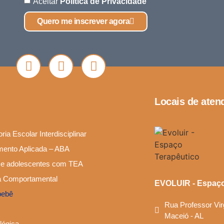
Aceitar
Política de Privacidade
Quero me inscrever agora
Locais de aten
ia Escolar Interdisciplinar
mento Aplicada – ABA
s e adolescentes com TEA
va Comportamental
EVOLUIR - Espaço
bebê
Rua Professor Vir
Maceió - AL
lógica