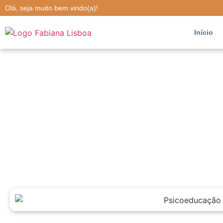
Olá, seja muito bem vindo(a)!
Início
Psicoeducação pais-bebê