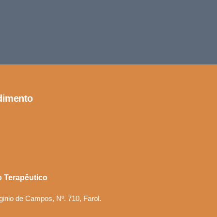
dimento
 Terapêutico
ginio de Campos, Nº. 710, Farol.